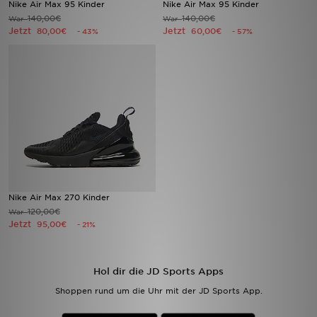
Nike Air Max 95 Kinder
Nike Air Max 95 Kinder
140,00€
140,00€
War
War
Jetzt
Jetzt
Sport
80,00€
60,00€
- 43%
- 57%
Lade Die APP
Geschenkkarte
Filialfinder
Mein JD
Meine Nachrichten
Nike Air Max 270 Kinder
120,00€
War
Jetzt
95,00€
- 21%
Bestellverfolgung
Hilfe & Kontakt
Hol dir die JD Sports Apps
Shoppen rund um die Uhr mit der JD Sports App.
Trending Styles