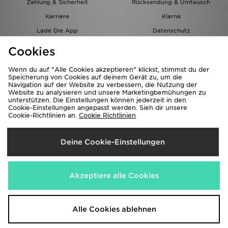
Zahlung & Sicherheit
Rücksendung & Umtausch
Karriere
Klarna
Lade Die App
Datenschutz
Cookies
Cookies Einstellungen
Cookies
Partnerprogramm
Wenn du auf "Alle Cookies akzeptieren" klickst, stimmst du der
Speicherung von Cookies auf deinem Gerät zu, um die
Navigation auf der Website zu verbessern, die Nutzung der
Website zu analysieren und unsere Marketingbemühungen zu
unterstützen. Die Einstellungen können jederzeit in den
Cookie-Einstellungen angepasst werden. Sieh dir unsere
Cookie-Richtlinien an.
Cookie Richtlinien
Lieferung Nach
Deine Cookie-Einstellungen
Österreich
Wir akzeptieren folgende Zahlungsmethoden
Akzeptiere alle Cookies
Corporate Website
www.jdplc.com
Alle Cookies ablehnen
Copyright © 2026 JD Sports Alle Rechte vorbehalten