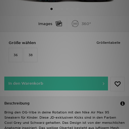
Sport
Images
360°
Lade Die APP
Geschenkkarte
Größe wählen
Größentabelle
Filialfinder
36
38
Mein JD
Meine Nachrichten
In den Warenkorb
Bestellverfolgung
Beschreibung
Hilfe & Kontakt
Bring den OG-Vibe in deine Rotation mit den Nike Air Max 95
Sneakern für Kinder. Diese JD-exklusiven Kicks sind in den Farben
Trending Styles
Cool Grey und Schwarz gehalten. Das Design ist von der menschlichen
Anatomie inspiriert. Das wellige Oberteil besteht aus luftigem Mesh