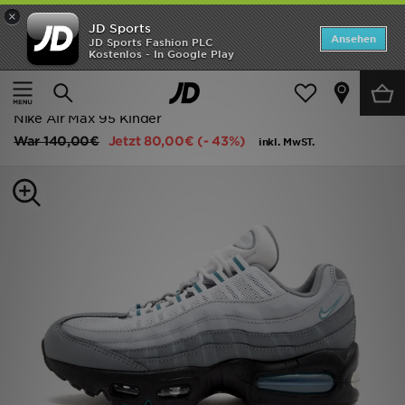
×
JD Sports
Startseite
Ansehen
JD Sports Fashion PLC
Kostenlos - In Google Play
Startseite
Kinder
Schuhe Jugendliche (Gr. 36-38.5)
ANGEBOTE
Classic Sneakers
Marken
Nike Air Max 95 Kinder
War
140,00€
Jetzt
80,00€
(- 43%)
inkl. MwST.
Neuheiten
Herren
Damen
Kinder
Bestsellers
JD Exklusives
Fußball