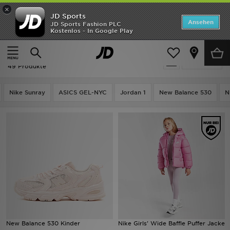
×
JD Sports
Startseite
Ansehen
JD Sports Fashion PLC
Kostenlos - In Google Play
Startseite
Kinder
ANGEBOTE
Ausverkauf | Kinder - Rosa
verfeinern
Marken
49 Produkte
Neuheiten
Nike Sunray
ASICS GEL-NYC
Jordan 1
New Balance 530
N
Herren
Damen
Kinder
Bestsellers
JD Exklusives
New Balance 530 Kinder
Nike Girls' Wide Baffle Puffer Jacke
Fußball