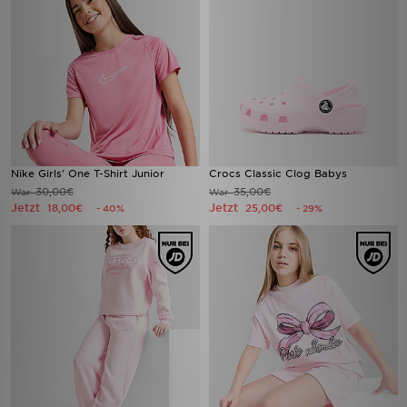
Nike Girls' One T-Shirt Junior
Crocs Classic Clog Babys
30,00€
35,00€
War
War
Jetzt
Jetzt
18,00€
25,00€
- 40%
- 29%