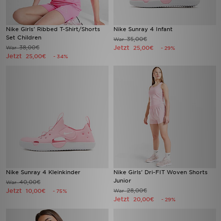
Nike Girls' Ribbed T-Shirt/Shorts
Nike Sunray 4 Infant
Set Children
35,00€
War
38,00€
Jetzt
War
25,00€
- 29%
Jetzt
25,00€
- 34%
Nike Sunray 4 Kleinkinder
Nike Girls' Dri-FIT Woven Shorts
Junior
40,00€
War
Jetzt
28,00€
10,00€
War
- 75%
Jetzt
20,00€
- 29%