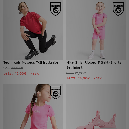
Technicals Nopeus T-Shirt Junior
Nike Girls' Ribbed T-Shirt/Shorts
Set Infant
22,00€
War
Jetzt
32,00€
15,00€
War
- 32%
Jetzt
25,00€
- 22%