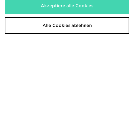
Jetzt
Jetzt
18,00€
18,00€
- 49%
- 40%
Akzeptiere alle Cookies
Alle Cookies ablehnen
adidas Originals Girls' 3-Stripes
adidas Originals x Disney Alice In
Shorts Junior
Wonderland Crew Set Children
30,00€
65,00€
War
War
Jetzt
Jetzt
20,00€
55,00€
- 33%
- 15%