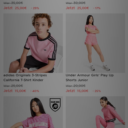
35,00€
30,00€
War
War
Jetzt
Jetzt
25,00€
25,00€
- 29%
- 17%
adidas Originals 3-Stripes
Under Armour Girls' Play Up
California T-Shirt Kinder
Shorts Junior
25,00€
20,00€
War
War
Jetzt
Jetzt
15,00€
15,00€
- 40%
- 25%