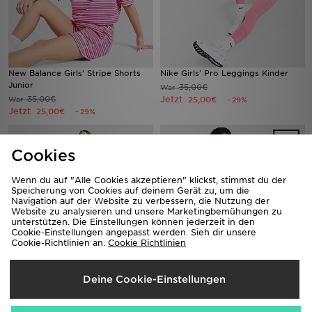
New Balance Girls' Stripe Shorts
Nike Girls' Pro Leggings Kinder
Junior
35,00€
War
35,00€
Jetzt
War
25,00€
- 29%
Jetzt
25,00€
- 29%
Cookies
Wenn du auf "Alle Cookies akzeptieren" klickst, stimmst du der
Speicherung von Cookies auf deinem Gerät zu, um die
Navigation auf der Website zu verbessern, die Nutzung der
Website zu analysieren und unsere Marketingbemühungen zu
unterstützen. Die Einstellungen können jederzeit in den
Cookie-Einstellungen angepasst werden. Sieh dir unsere
Cookie-Richtlinien an.
Cookie Richtlinien
Nike Girls' French Terry Shorts
The North Face Embossed T-Shirt
Deine Cookie-Einstellungen
Junior
Junior
35,00€
30,00€
War
War