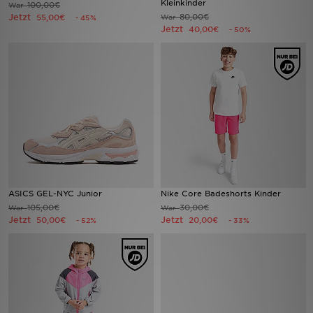
Kleinkinder
100,00€
War
Jetzt
80,00€
55,00€
War
- 45%
Jetzt
40,00€
- 50%
Sport
Lade Die APP
Geschenkkarte
Filialfinder
Mein JD
Meine Nachrichten
ASICS GEL-NYC Junior
Nike Core Badeshorts Kinder
105,00€
30,00€
War
War
Jetzt
Jetzt
50,00€
20,00€
- 52%
- 33%
Bestellverfolgung
Hilfe & Kontakt
Trending Styles