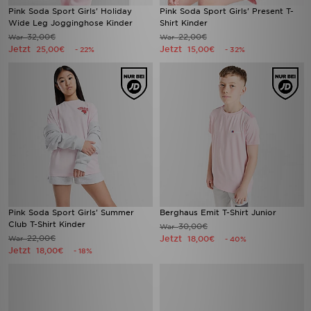
Pink Soda Sport Girls' Holiday
Pink Soda Sport Girls' Present T-
Wide Leg Jogginghose Kinder
Shirt Kinder
32,00€
22,00€
War
War
Jetzt
Jetzt
25,00€
15,00€
- 22%
- 32%
Pink Soda Sport Girls' Summer
Berghaus Emit T-Shirt Junior
Club T-Shirt Kinder
30,00€
War
22,00€
Jetzt
War
18,00€
- 40%
Jetzt
18,00€
- 18%