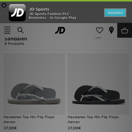
×
JD Sports
Startseite
Ansehen
JD Sports Fashion PLC
Kostenlos - In Google Play
Startseite
Herren
Herrenschuhe
Flip-Flops und Sandalen
ANGEBOTE
Herren - Havaianas Flip-Flops und
verfeinern
Marken
Sandalen
9 Produkte
Neuheiten
Herren
Damen
Kinder
Bestsellers
Havaianas Top Mix Flip Flops
Havaianas Top Mix Flip Flops
JD Exklusives
Herren
Herren
27,00€
27,00€
Fußball