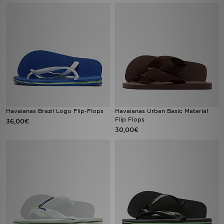
Sport
Lade Die APP
Geschenkkarte
Filialfinder
Havaianas Brazil Logo Flip-Flops
Havaianas Urban Basic Material
Mein JD
Flip Flops
36,00€
30,00€
Meine Nachrichten
Bestellverfolgung
Hilfe & Kontakt
Trending Styles