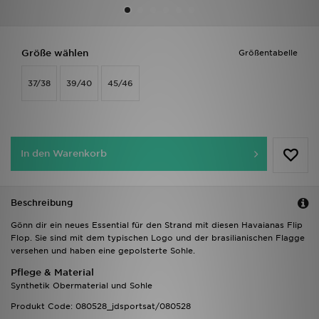
Sport
Größe wählen
Größentabelle
Lade Die APP
37/38
39/40
45/46
Geschenkkarte
Filialfinder
In den Warenkorb
Mein JD
Meine Nachrichten
Beschreibung
Gönn dir ein neues Essential für den Strand mit diesen Havaianas Flip
Bestellverfolgung
Flop. Sie sind mit dem typischen Logo und der brasilianischen Flagge
versehen und haben eine gepolsterte Sohle.
Hilfe & Kontakt
Pflege & Material
Synthetik Obermaterial und Sohle
Trending Styles
Produkt Code: 080528_jdsportsat/080528