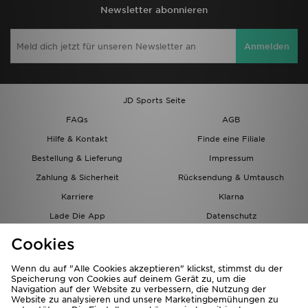
Newsletter abonnieren
Anmelden
JD Sports Seite
FAQs
AGB
Hilfe & Kontakt
Finde eine Filiale
Bestellung & Lieferung
Impressum
Zahlung & Sicherheit
Rücksendung & Umtausch
Karriere
Klarna
Lade Die App
Datenschutz
Cookies
Cookies Einstellungen
Cookies
Partnerprogramm
Wenn du auf "Alle Cookies akzeptieren" klickst, stimmst du der
Speicherung von Cookies auf deinem Gerät zu, um die
Navigation auf der Website zu verbessern, die Nutzung der
Website zu analysieren und unsere Marketingbemühungen zu