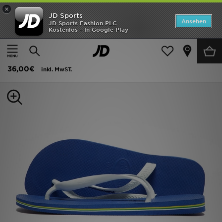
×
JD Sports
Startseite
Ansehen
JD Sports Fashion PLC
Kostenlos - In Google Play
Startseite
Herren
Herrenschuhe
Flip-Flops und Sandalen
ANGEBOTE
Havaianas Brazil Logo Flip-Flops
Marken
36,00€
inkl. MwST.
Neuheiten
Herren
Damen
Kinder
Bestsellers
JD Exklusives
Fußball