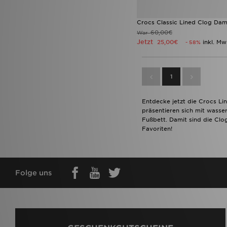
Crocs Classic Lined Clog Da
60,00€
War
Jetzt
25,00€
inkl. Mw
- 58%
1
Entdecke jetzt die Crocs Li
präsentieren sich mit wass
Fußbett. Damit sind die Clo
Favoriten!
Folge uns