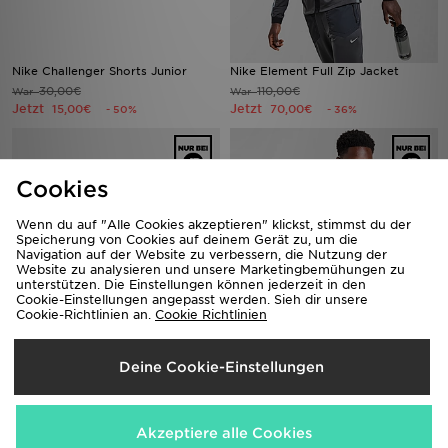
Nike Challenger Shorts Junior
Nike Element Full Zip Jacket
30,00€
110,00€
War
War
Jetzt
Jetzt
15,00€
70,00€
- 50%
- 36%
Cookies
Wenn du auf "Alle Cookies akzeptieren" klickst, stimmst du der
Speicherung von Cookies auf deinem Gerät zu, um die
Navigation auf der Website zu verbessern, die Nutzung der
Website zu analysieren und unsere Marketingbemühungen zu
unterstützen. Die Einstellungen können jederzeit in den
Cookie-Einstellungen angepasst werden. Sieh dir unsere
Cookie-Richtlinien an.
Cookie Richtlinien
ASICS GEL-Venture 6 GTX
adidas Training Essential T-Shirt
130,00€
20,00€
War
War
Deine Cookie-Einstellungen
Jetzt
Jetzt
90,00€
10,00€
- 31%
- 50%
Akzeptiere alle Cookies