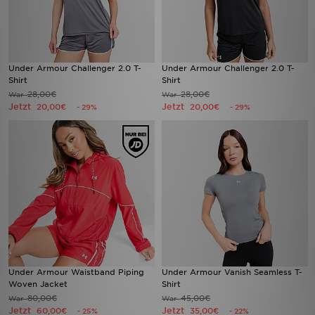
Under Armour Challenger 2.0 T-
Under Armour Challenger 2.0 T-
Shirt
Shirt
28,00€
28,00€
War
War
Jetzt
Jetzt
20,00€
20,00€
- 29%
- 29%
Under Armour Waistband Piping
Under Armour Vanish Seamless T-
Woven Jacket
Shirt
80,00€
45,00€
War
War
Jetzt
Jetzt
60,00€
35,00€
- 25%
- 22%