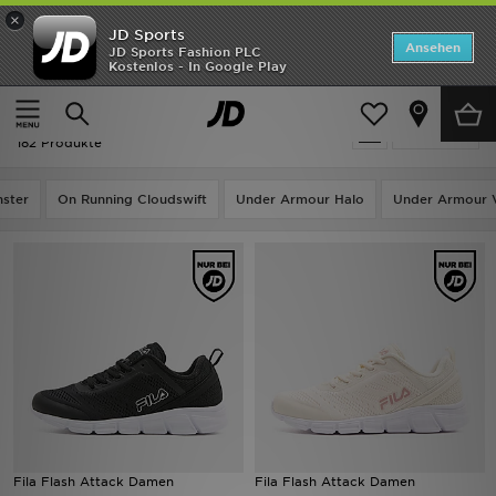
×
JD Sports
Startseite
Ansehen
JD Sports Fashion PLC
Kostenlos - In Google Play
Startseite
Ausverkauf | Running
ANGEBOTE
Ausverkauf | Running
verfeinern
Marken
182 Produkte
Neuheiten
ster
On Running Cloudswift
Under Armour Halo
Under Armour 
Herren
Damen
Kinder
Bestsellers
JD Exklusives
Fila Flash Attack Damen
Fila Flash Attack Damen
Fußball