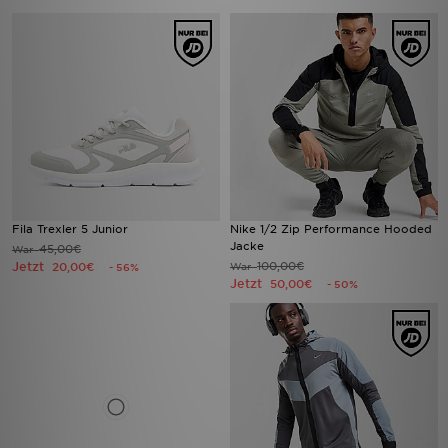
Fila Trexler 5 Junior
Nike 1/2 Zip Performance Hooded
Jacke
45,00€
War
Jetzt
100,00€
20,00€
War
- 56%
Jetzt
50,00€
- 50%