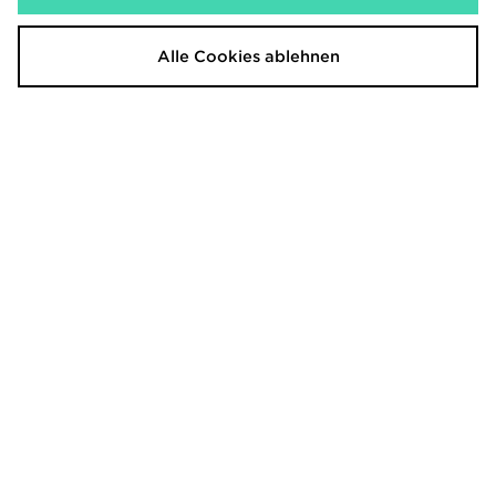
Alle Cookies ablehnen
Fila Skyrunner Junior
DAILYSZN Daily Leggings Damen
60,00€
41,00€
War
War
Jetzt
Jetzt
20,00€
30,00€
- 67%
- 27%
Under Armour Challenger 2.0
Under Armour Challenger 2.0