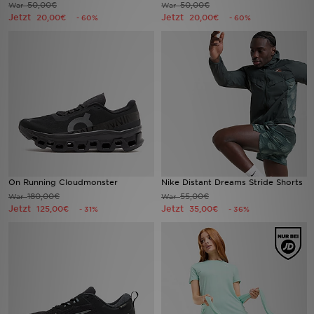
50,00€
50,00€
War
War
Jetzt
Jetzt
20,00€
20,00€
- 60%
- 60%
Sport
Lade Die APP
Geschenkkarte
Filialfinder
Mein JD
On Running Cloudmonster
Nike Distant Dreams Stride Shorts
Meine Nachrichten
180,00€
55,00€
War
War
Jetzt
Jetzt
125,00€
35,00€
- 31%
- 36%
Bestellverfolgung
Hilfe & Kontakt
Trending Styles