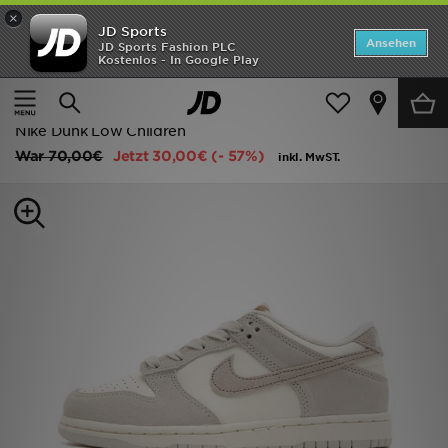
×
JD Sports
Startseite
Ansehen
JD Sports Fashion PLC
Kostenlos - In Google Play
Startseite
Kinder
Kleinkinderschuhe (Gr. 28-35)
ANGEBOTE
Classic Sneakers
Marken
Nike Dunk Low Children
War
70,00€
Jetzt
30,00€
(- 57%)
inkl. MwST.
Neuheiten
Herren
Damen
Kinder
Bestsellers
JD Exklusives
Fußball