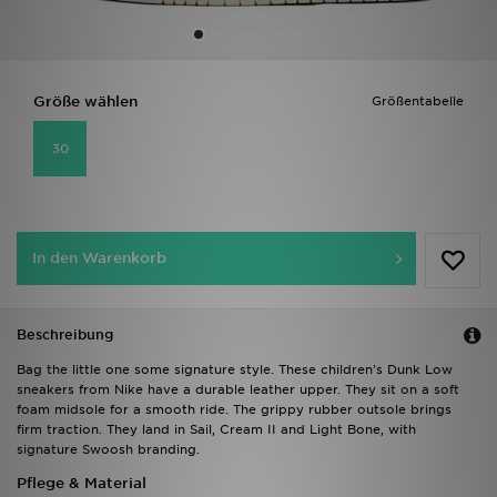
Sport
Lade Die APP
Größe wählen
Größentabelle
30
Geschenkkarte
Filialfinder
Mein JD
In den Warenkorb
Meine Nachrichten
Beschreibung
Bestellverfolgung
Bag the little one some signature style. These children's Dunk Low
sneakers from Nike have a durable leather upper. They sit on a soft
Hilfe & Kontakt
foam midsole for a smooth ride. The grippy rubber outsole brings
firm traction. They land in Sail, Cream II and Light Bone, with
signature Swoosh branding.
Trending Styles
Pflege & Material