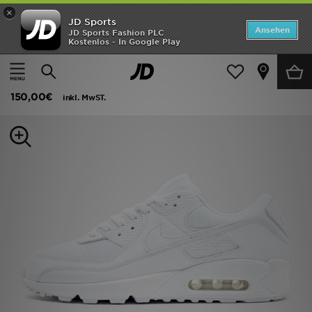
×
JD Sports
Startseite
Ansehen
JD Sports Fashion PLC
Kostenlos - In Google Play
Startseite
Herren
Herrenschuhe
Sneakers
ANGEBOTE
Nike Air Max 90
Marken
150,00€
inkl. MwST.
Neuheiten
Herren
Damen
Kinder
Bestsellers
JD Exklusives
Fußball