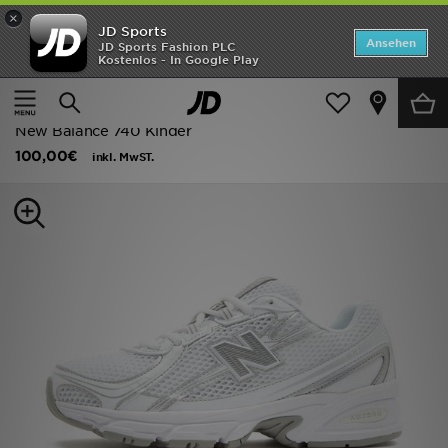
×
JD Sports
Startseite
Ansehen
JD Sports Fashion PLC
Kostenlos - In Google Play
Startseite
Kinder
Schuhe Jugendliche (Gr. 36-38.5)
ANGEBOTE
Alle Sportschuhe
Marken
New Balance 740 Kinder
100,00€
inkl. MwST.
Neuheiten
Herren
Damen
Kinder
Bestsellers
JD Exklusives
Fußball