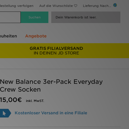
estellung verfolgen
Auf die Wunschliste
Lieferung Nach...
Dein Warenkorb ist leer.
uheiten
Angebote
GRATIS FILIALVERSAND
IN DEINEN JD STORE
New Balance 3er-Pack Everyday
Crew Socken
15,00€
inkl. MwST.
Kostenloser Versand in eine Filiale