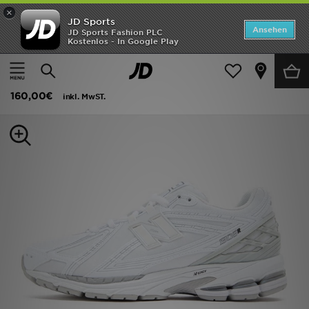
×
JD Sports
Startseite
Ansehen
JD Sports Fashion PLC
Kostenlos - In Google Play
Startseite
Herren
Herrenschuhe
Sneakers
ANGEBOTE
New Balance 1906R
Marken
160,00€
inkl. MwST.
Neuheiten
Herren
Damen
Kinder
Bestsellers
JD Exklusives
Fußball