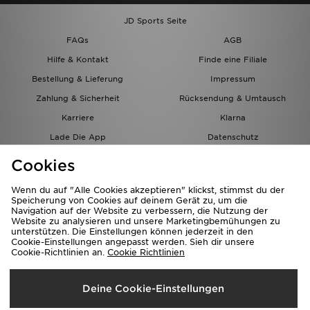
JD Sports Seite
FAQs
AGB
Hilfe & Kontakt
Finde eine Filiale
Bestellung & Lieferung
Impressum
Zahlung & Sicherheit
Rücksendung & Umtausch
Karriere
Klarna
Lade Die App
Datenschutz
Cookies
Cookies Einstellungen
Cookies
Partnerprogramm
Wenn du auf "Alle Cookies akzeptieren" klickst, stimmst du der
Speicherung von Cookies auf deinem Gerät zu, um die
Navigation auf der Website zu verbessern, die Nutzung der
Website zu analysieren und unsere Marketingbemühungen zu
unterstützen. Die Einstellungen können jederzeit in den
Cookie-Einstellungen angepasst werden. Sieh dir unsere
Cookie-Richtlinien an.
Cookie Richtlinien
Lieferung Nach
Deine Cookie-Einstellungen
Österreich