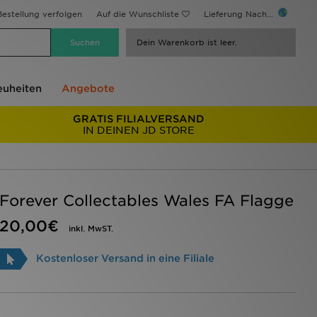
estellung verfolgen
Auf die Wunschliste
Lieferung Nach...
Dein Warenkorb ist leer.
uheiten
Angebote
GRATIS FILIALVERSAND
IN DEINEN JD STORE
Forever Collectables Wales FA Flagge
20,00€
inkl. MwST.
Kostenloser Versand in eine Filiale