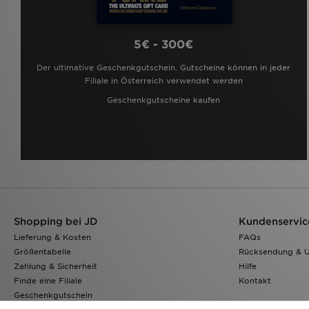
5€ - 300€
Der ultimative Geschenkgutschein. Gutscheine können in jeder
Filiale in Österreich verwendet werden
Geschenkgutscheine kaufen
Shopping bei JD
Kundenservic
Lieferung & Kosten
FAQs
Größentabelle
Rücksendung & 
Zahlung & Sicherheit
Hilfe
Finde eine Filiale
Kontakt
Geschenkgutschein