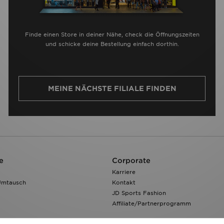
Finde einen Store in deiner Nähe, check die Öffnungszeiten
und schicke deine Bestellung einfach dorthin.
MEINE NÄCHSTE FILIALE FINDEN
e
Corporate
Karriere
Umtausch
Kontakt
JD Sports Fashion
Affiliate/Partnerprogramm