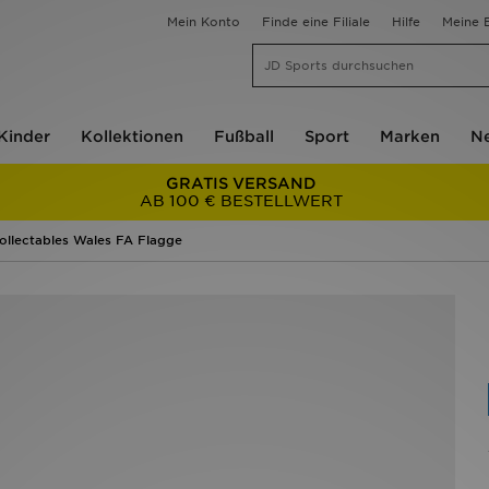
Mein Konto
Finde eine Filiale
Hilfe
Meine B
Kinder
Kollektionen
Fußball
Sport
Marken
Ne
GRATIS VERSAND
AB 100 € BESTELLWERT
ollectables Wales FA Flagge