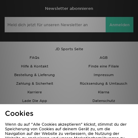
Newsletter abonnieren
Anmelden
JD Sports Seite
FAQs
AGB
Hilfe & Kontakt
Finde eine Filiale
Bestellung & Lieferung
Impressum
Zahlung & Sicherheit
Rücksendung & Umtausch
Karriere
Klarna
Lade Die App
Datenschutz
Cookies
Cookies Einstellungen
Cookies
Partnerprogramm
Wenn du auf "Alle Cookies akzeptieren" klickst, stimmst du der
Speicherung von Cookies auf deinem Gerät zu, um die
Navigation auf der Website zu verbessern, die Nutzung der