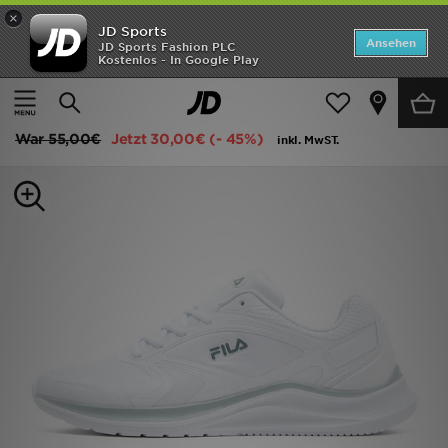
×
JD Sports
Startseite
Ansehen
JD Sports Fashion PLC
Kostenlos - In Google Play
Startseite
Herren
Herrenschuhe
Sneakers
ANGEBOTE
Fila Trexler 5
Marken
War
55,00€
Jetzt
30,00€
(- 45%)
inkl. MwST.
Neuheiten
Herren
Damen
Kinder
Bestsellers
JD Exklusives
Fußball