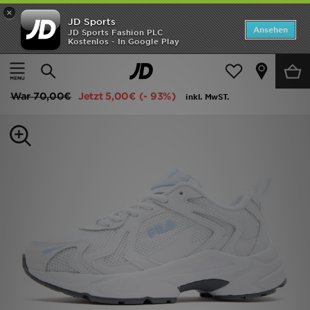
×
JD Sports
Startseite
Ansehen
JD Sports Fashion PLC
Kostenlos - In Google Play
Startseite
Frauen
Frauenschuhe
Sneakers
ANGEBOTE
Fila Heroic Damen
Marken
War
70,00€
Jetzt
5,00€
(- 93%)
inkl. MwST.
Neuheiten
Herren
Damen
Kinder
Bestsellers
JD Exklusives
Fußball