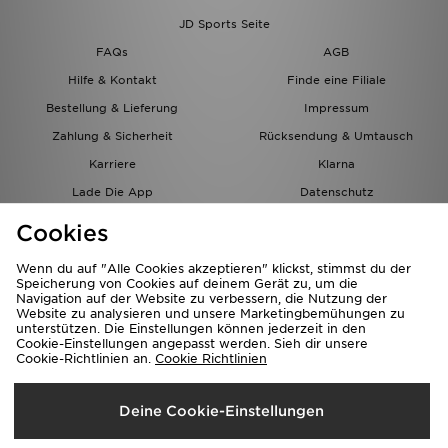
JD Sports Seite
FAQs
AGB
Hilfe & Kontakt
Finde eine Filiale
Bestellung & Lieferung
Impressum
Zahlung & Sicherheit
Rücksendung & Umtausch
Karriere
Klarna
Lade Die App
Datenschutz
Cookies
Cookies Einstellungen
Cookies
Partnerprogramm
Wenn du auf "Alle Cookies akzeptieren" klickst, stimmst du der
Speicherung von Cookies auf deinem Gerät zu, um die
Navigation auf der Website zu verbessern, die Nutzung der
Website zu analysieren und unsere Marketingbemühungen zu
unterstützen. Die Einstellungen können jederzeit in den
Cookie-Einstellungen angepasst werden. Sieh dir unsere
Cookie-Richtlinien an.
Cookie Richtlinien
Lieferung Nach
Deine Cookie-Einstellungen
Österreich