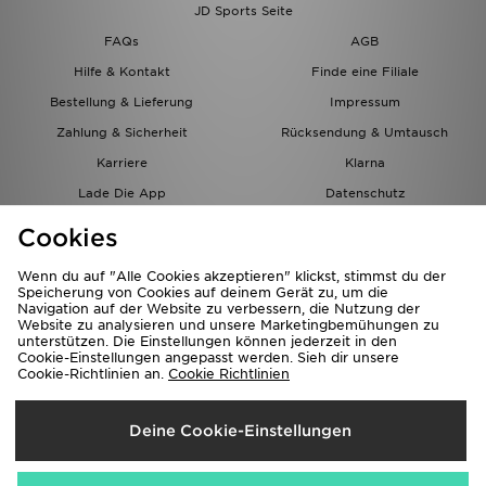
JD Sports Seite
FAQs
AGB
Hilfe & Kontakt
Finde eine Filiale
Bestellung & Lieferung
Impressum
Zahlung & Sicherheit
Rücksendung & Umtausch
Karriere
Klarna
Lade Die App
Datenschutz
Cookies
Cookies Einstellungen
Cookies
Partnerprogramm
Wenn du auf "Alle Cookies akzeptieren" klickst, stimmst du der
Speicherung von Cookies auf deinem Gerät zu, um die
Navigation auf der Website zu verbessern, die Nutzung der
Website zu analysieren und unsere Marketingbemühungen zu
unterstützen. Die Einstellungen können jederzeit in den
Cookie-Einstellungen angepasst werden. Sieh dir unsere
Cookie-Richtlinien an.
Cookie Richtlinien
Lieferung Nach
Deine Cookie-Einstellungen
Österreich