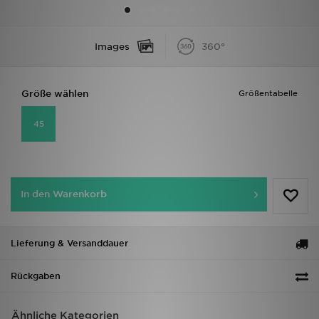
Sport
Images
360°
Lade Die APP
Größe wählen
Größentabelle
Geschenkkarte
45
Filialfinder
Mein JD
In den Warenkorb
Meine Nachrichten
Bestellverfolgung
Lieferung & Versanddauer
Hilfe & Kontakt
Rückgaben
Trending Styles
Ähnliche Kategorien