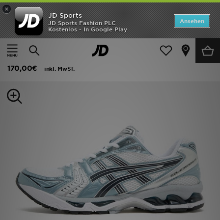
×
JD Sports
Startseite
Ansehen
JD Sports Fashion PLC
Kostenlos - In Google Play
Startseite
Herren
Herrenschuhe
Sneakers
ANGEBOTE
ASICS GEL-KAYANO 14
Marken
170,00€
inkl. MwST.
Neuheiten
Herren
Damen
Kinder
Bestsellers
JD Exklusives
Fußball