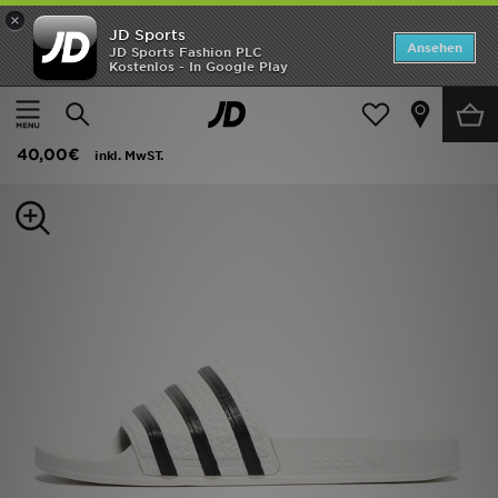
×
JD Sports
Startseite
Ansehen
JD Sports Fashion PLC
Kostenlos - In Google Play
Startseite
Herren
Herrenschuhe
Flip-Flops und Sandalen
ANGEBOTE
adidas Originals 'Adilette Badelatschen
Marken
40,00€
inkl. MwST.
Neuheiten
Herren
Damen
Kinder
Bestsellers
JD Exklusives
Fußball