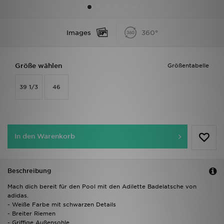
Sport
Images
360°
Lade Die APP
Größe wählen
Größentabelle
Geschenkkarte
39 1/3
46
Filialfinder
Mein JD
In den Warenkorb
Meine Nachrichten
Bestellverfolgung
Beschreibung
Hilfe & Kontakt
Mach dich bereit für den Pool mit den Adilette Badelatsche von
adidas.
- Weiße Farbe mit schwarzen Details
Trending Styles
- Breiter Riemen
- Griffige Außensohle