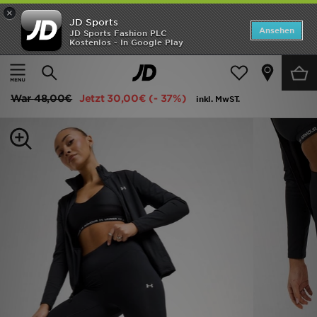
×
JD Sports
Startseite
Ansehen
JD Sports Fashion PLC
Kostenlos - In Google Play
Startseite
Frauen
Frauenkleidung
Funktionsbekleidung
ANGEBOTE
Under Armour Motion Leggings Damen
Marken
War
48,00€
Jetzt
30,00€
(- 37%)
inkl. MwST.
Neuheiten
Herren
Damen
Kinder
Bestsellers
JD Exklusives
Fußball