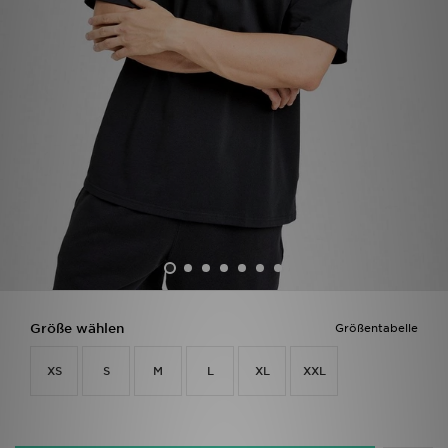
Sport
Lade Die APP
Geschenkkarte
Filialfinder
Mein JD
Meine Nachrichten
Bestellverfolgung
Größe wählen
Größentabelle
Hilfe & Kontakt
XS
S
M
L
XL
XXL
Trending Styles