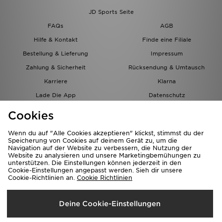
JD Sports Seite
FAQs
AGB
Hilfe & Kontakt
Finde eine Filiale
Bestellung & Lieferung
Impressum
Zahlung & Sicherheit
Rücksendung & Umtausch
Karriere
Klarna
Lade Die App
Datenschutz
Cookies
Cookies Einstellungen
Cookies
Partnerprogramm
Wenn du auf "Alle Cookies akzeptieren" klickst, stimmst du der
Speicherung von Cookies auf deinem Gerät zu, um die
Navigation auf der Website zu verbessern, die Nutzung der
Website zu analysieren und unsere Marketingbemühungen zu
unterstützen. Die Einstellungen können jederzeit in den
Cookie-Einstellungen angepasst werden. Sieh dir unsere
Cookie-Richtlinien an.
Cookie Richtlinien
Lieferung Nach
Deine Cookie-Einstellungen
Österreich