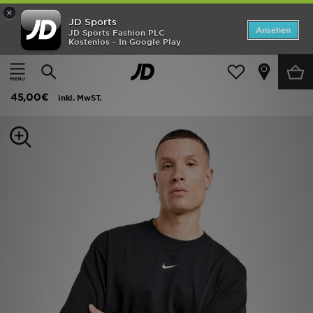
×
JD Sports
Startseite
Ansehen
JD Sports Fashion PLC
Kostenlos - In Google Play
Startseite
Herren
Herrenbekleidung
T-Shirts und Tanktops
ANGEBOTE
Nike x NOCTA CS T-Shirt
Marken
45,00€
inkl. MwST.
Neuheiten
Herren
Damen
Kinder
Bestsellers
JD Exklusives
Fußball