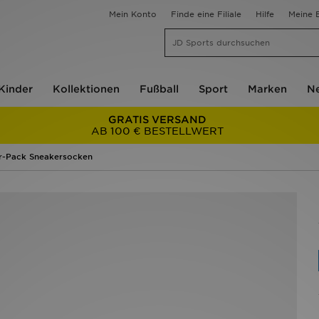
Mein Konto
Finde eine Filiale
Hilfe
Meine B
Kinder
Kollektionen
Fußball
Sport
Marken
Ne
GRATIS VERSAND
AB 100 € BESTELLWERT
r-Pack Sneakersocken