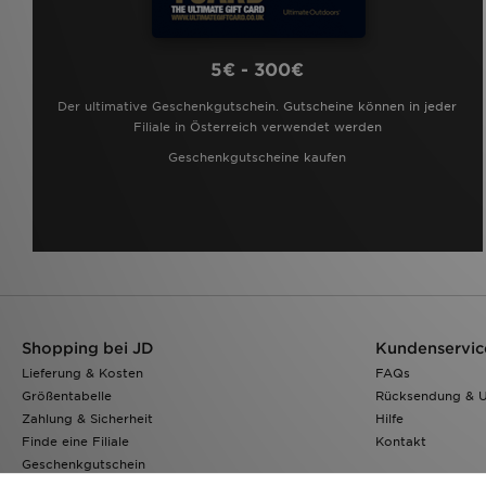
5€ - 300€
Der ultimative Geschenkgutschein. Gutscheine können in jeder
Filiale in Österreich verwendet werden
Geschenkgutscheine kaufen
Shopping bei JD
Kundenservic
Lieferung & Kosten
FAQs
Größentabelle
Rücksendung & 
Zahlung & Sicherheit
Hilfe
Finde eine Filiale
Kontakt
Geschenkgutschein