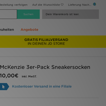
estellung verfolgen
Auf die Wunschliste
Lieferung Nach...
Dein Warenkorb ist leer.
uheiten
Angebote
GRATIS FILIALVERSAND
IN DEINEN JD STORE
McKenzie 3er-Pack Sneakersocken
10,00€
inkl. MwST.
Kostenloser Versand in eine Filiale