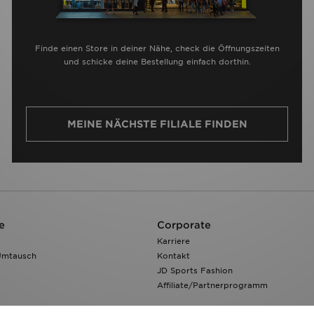
Finde einen Store in deiner Nähe, check die Öffnungszeiten
und schicke deine Bestellung einfach dorthin.
MEINE NÄCHSTE FILIALE FINDEN
e
Corporate
Karriere
Umtausch
Kontakt
JD Sports Fashion
Affiliate/Partnerprogramm