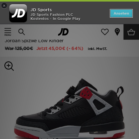
×
JD Sports
Startseite
Ansehen
JD Sports Fashion PLC
Kostenlos - In Google Play
Startseite
Kinder
Schuhe Jugendliche (Gr. 36-38.5)
ANGEBOTE
Classic Sneakers
Marken
Jordan Spizike Low Kinder
War
125,00€
Jetzt
45,00€
(- 64%)
inkl. MwST.
Neuheiten
Herren
Damen
Kinder
Bestsellers
JD Exklusives
Fußball