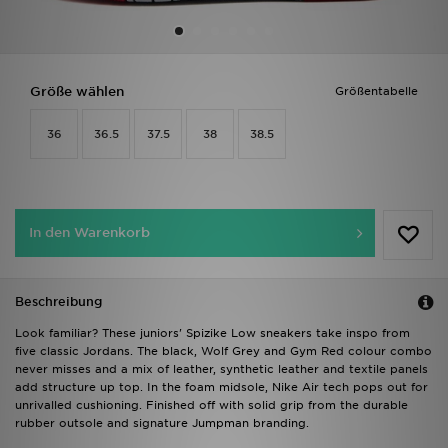
Sport
Lade Die APP
Größe wählen
Größentabelle
36
36.5
37.5
38
38.5
Geschenkkarte
Filialfinder
Mein JD
In den Warenkorb
Meine Nachrichten
Beschreibung
Bestellverfolgung
Look familiar? These juniors' Spizike Low sneakers take inspo from
five classic Jordans. The black, Wolf Grey and Gym Red colour combo
Hilfe & Kontakt
never misses and a mix of leather, synthetic leather and textile panels
add structure up top. In the foam midsole, Nike Air tech pops out for
unrivalled cushioning. Finished off with solid grip from the durable
Trending Styles
rubber outsole and signature Jumpman branding.