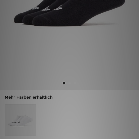
Sport
Lade Die APP
Geschenkkarte
Filialfinder
Mein JD
Meine Nachrichten
Mehr Farben erhältlich
Bestellverfolgung
Hilfe & Kontakt
Trending Styles