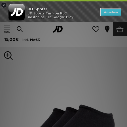
×
JD Sports
Startseite
Ansehen
JD Sports Fashion PLC
Kostenlos - In Google Play
Startseite
Herren
Herren Accessoires
Socken
ANGEBOTE
adidas Originals 3-Pack Trainer Socks
Marken
15,00€
inkl. MwST.
Neuheiten
Herren
Damen
Kinder
Bestsellers
JD Exklusives
Fußball