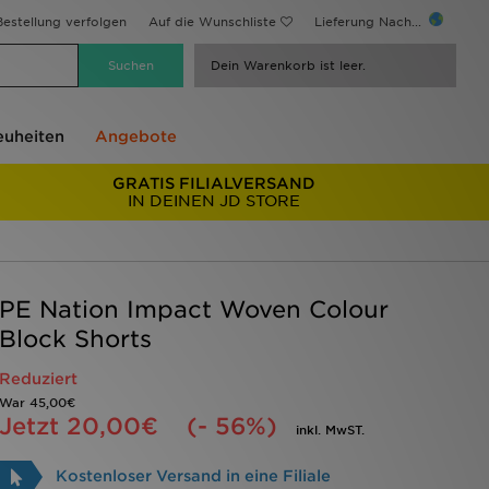
estellung verfolgen
Auf die Wunschliste
Lieferung Nach...
Dein Warenkorb ist leer.
uheiten
Angebote
GRATIS FILIALVERSAND
IN DEINEN JD STORE
PE Nation Impact Woven Colour
Block Shorts
Reduziert
War
45,00€
Jetzt
20,00€
(- 56%)
inkl. MwST.
Kostenloser Versand in eine Filiale