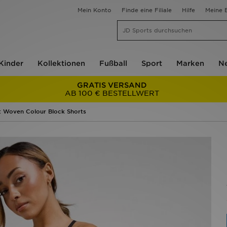
Mein Konto
Finde eine Filiale
Hilfe
Meine B
Kinder
Kollektionen
Fußball
Sport
Marken
Ne
GRATIS VERSAND
AB 100 € BESTELLWERT
t Woven Colour Block Shorts