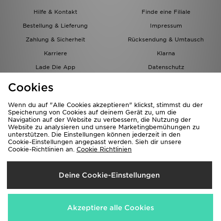
Hilfe & Kontakt
Finde eine Filiale
Bestellung & Lieferung
Impressum
Zahlung & Sicherheit
Rücksendung & Umtausch
Karriere
Klarna
Lade Die App
Datenschutz
Cookies
Cookies Einstellungen
Cookies
Partnerprogramm
Wenn du auf "Alle Cookies akzeptieren" klickst, stimmst du der
Speicherung von Cookies auf deinem Gerät zu, um die
Navigation auf der Website zu verbessern, die Nutzung der
Website zu analysieren und unsere Marketingbemühungen zu
unterstützen. Die Einstellungen können jederzeit in den
Cookie-Einstellungen angepasst werden. Sieh dir unsere
Cookie-Richtlinien an.
Cookie Richtlinien
Lieferung Nach
Deine Cookie-Einstellungen
Österreich
Wir akzeptieren folgende Zahlungsmethoden
Akzeptiere alle Cookies