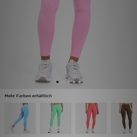
Sport
Lade Die APP
Geschenkkarte
Filialfinder
Mein JD
Meine Nachrichten
Mehr Farben erhältlich
Bestellverfolgung
Hilfe & Kontakt
Trending Styles