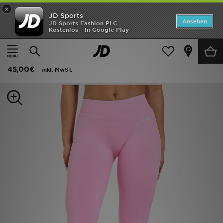
×
JD Sports
Startseite
Ansehen
JD Sports Fashion PLC
Kostenlos - In Google Play
Startseite
Frauen
Frauenkleidung
Funktionsbekleidung
ANGEBOTE
AYBL Enhance Seamless Leggings
Marken
45,00€
inkl. MwST.
Neuheiten
Herren
Damen
Kinder
Bestsellers
JD Exklusives
Fußball