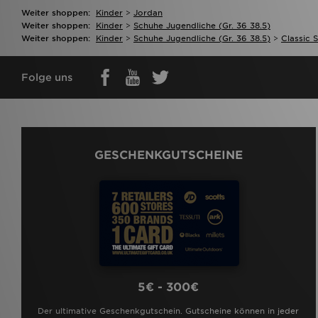
Weiter shoppen:
Kinder
>
Jordan
Weiter shoppen:
Kinder
>
Schuhe Jugendliche (gr. 36 38.5)
Weiter shoppen:
Kinder
>
Schuhe Jugendliche (gr. 36 38.5)
>
Classic 
Folge uns
GESCHENKGUTSCHEINE
5€ - 300€
Der ultimative Geschenkgutschein. Gutscheine können in jeder