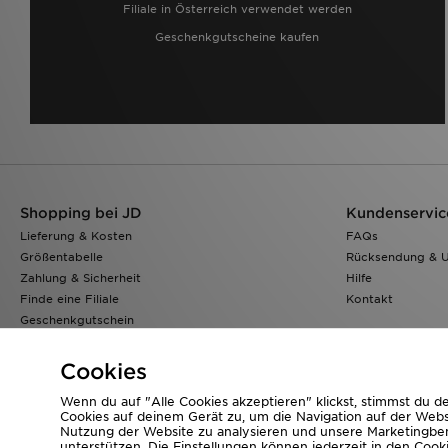
Filiale in Österreich verwendet werden
Geschenkgutscheine kaufen
Shopping bei JD
Kundenservic
Lieferung & Kosten
FAQs
Größentabelle
Rücksendung & 
Zahlung & Sicherheit
Hilfe
Finde eine Filiale
Kontakt
Geschenkgutschein
Klarna
Lade Die App
Cookies
Wenn du auf "Alle Cookies akzeptieren" klickst, stimmst du 
Cookies auf deinem Gerät zu, um die Navigation auf der Webs
Nutzung der Website zu analysieren und unsere Marketing
Corporate Website
www.jdplc.com
unterstützen. Die Einstellungen können jederzeit in den Cook