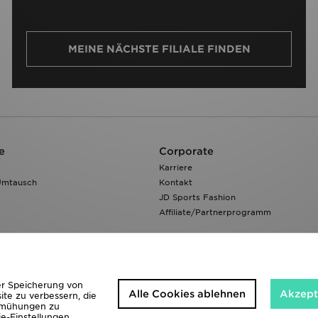
MEINE NÄCHSTE FILIALE FINDEN
e
Corporate
Karriere
Umtausch
Kontakt
JD Sports Fashion
Affiliate/Partnerprogramm
der Speicherung von
Alle Cookies ablehnen
Akzepti
ite zu verbessern, die
bemühungen zu
ie-Einstellungen