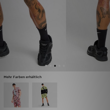
Sport
Lade Die APP
Geschenkkarte
Filialfinder
Mein JD
Meine Nachrichten
Mehr Farben erhältlich
Bestellverfolgung
Hilfe & Kontakt
Trending Styles