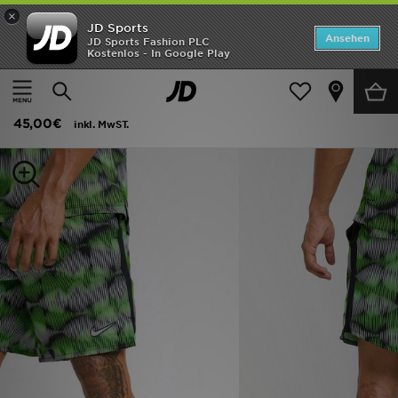
×
JD Sports
Startseite
Ansehen
JD Sports Fashion PLC
Kostenlos - In Google Play
Startseite
Herren
Herrenbekleidung
Shorts
ANGEBOTE
Nike Festival Challenger Shorts
Marken
45,00€
inkl. MwST.
Neuheiten
Herren
Damen
Kinder
Bestsellers
JD Exklusives
Fußball