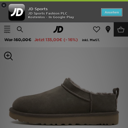
×
JD Sports
Startseite
Ansehen
JD Sports Fashion PLC
Kostenlos - In Google Play
Startseite
Frauen
Frauenschuhe
Sneakers
ANGEBOTE
UGG Micro Slip On Damen
Marken
War
160,00€
Jetzt
135,00€
(- 16%)
inkl. MwST.
Neuheiten
Herren
Damen
Kinder
Bestsellers
JD Exklusives
Fußball