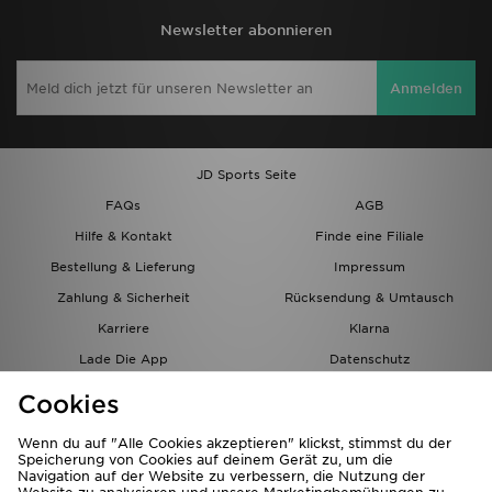
Newsletter abonnieren
Anmelden
JD Sports Seite
FAQs
AGB
Hilfe & Kontakt
Finde eine Filiale
Bestellung & Lieferung
Impressum
Zahlung & Sicherheit
Rücksendung & Umtausch
Karriere
Klarna
Lade Die App
Datenschutz
Cookies
Cookies Einstellungen
Cookies
Partnerprogramm
Wenn du auf "Alle Cookies akzeptieren" klickst, stimmst du der
Speicherung von Cookies auf deinem Gerät zu, um die
Navigation auf der Website zu verbessern, die Nutzung der