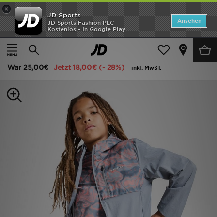
×
JD Sports
Startseite
Ansehen
JD Sports Fashion PLC
Kostenlos - In Google Play
Startseite
Kinder
Kleidung Jugendliche (8-15 Jahre)
Shorts
ANGEBOTE
Technicals Fells Shorts Junior
Marken
War
25,00€
Jetzt
18,00€
(- 28%)
inkl. MwST.
Neuheiten
Herren
Damen
Kinder
Bestsellers
JD Exklusives
Fußball