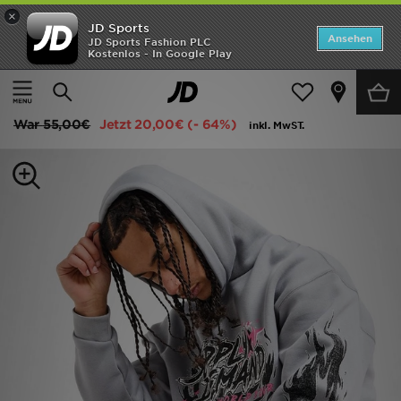
×
JD Sports
Startseite
Ansehen
JD Sports Fashion PLC
Kostenlos - In Google Play
Startseite
Herren
Herrenbekleidung
Kapuzenpullover
ANGEBOTE
Supply & Demand Stencil Hoodie
Marken
War
55,00€
Jetzt
20,00€
(- 64%)
inkl. MwST.
Neuheiten
Herren
Damen
Kinder
Bestsellers
JD Exklusives
Fußball