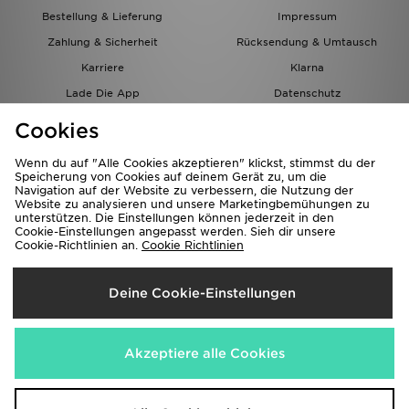
Bestellung & Lieferung
Impressum
Zahlung & Sicherheit
Rücksendung & Umtausch
Karriere
Klarna
Lade Die App
Datenschutz
Cookies
Cookies Einstellungen
Cookies
Partnerprogramm
Wenn du auf "Alle Cookies akzeptieren" klickst, stimmst du der
Speicherung von Cookies auf deinem Gerät zu, um die
Navigation auf der Website zu verbessern, die Nutzung der
Website zu analysieren und unsere Marketingbemühungen zu
unterstützen. Die Einstellungen können jederzeit in den
Cookie-Einstellungen angepasst werden. Sieh dir unsere
Cookie-Richtlinien an.
Cookie Richtlinien
Lieferung Nach
Deine Cookie-Einstellungen
Österreich
Wir akzeptieren folgende Zahlungsmethoden
Akzeptiere alle Cookies
Corporate Website
www.jdplc.com