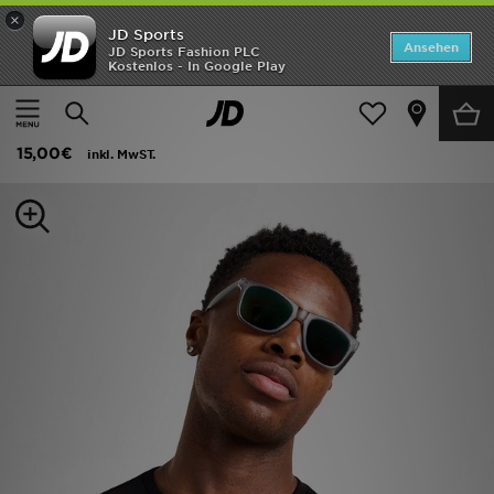
×
JD Sports
Startseite
Ansehen
JD Sports Fashion PLC
Kostenlos - In Google Play
Startseite
Frauen
Frauen Accessoires
Sonnenbrillen
ANGEBOTE
Supply & Demand Andrei Sunglasses
Marken
15,00€
inkl. MwST.
Neuheiten
Herren
Damen
Kinder
Bestsellers
JD Exklusives
Fußball