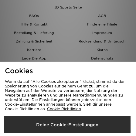
JD Sports Seite
FAQs
AGB
Hilfe & Kontakt
Finde eine Filiale
Bestellung & Lieferung
Impressum
Zahlung & Sicherheit
Rücksendung & Umtausch
Karriere
Klarna
Lade Die App
Datenschutz
Cookies
Cookies Einstellungen
Cookies
Partnerprogramm
Wenn du auf "Alle Cookies akzeptieren" klickst, stimmst du der
Speicherung von Cookies auf deinem Gerät zu, um die
Navigation auf der Website zu verbessern, die Nutzung der
Website zu analysieren und unsere Marketingbemühungen zu
unterstützen. Die Einstellungen können jederzeit in den
Cookie-Einstellungen angepasst werden. Sieh dir unsere
Cookie-Richtlinien an.
Cookie Richtlinien
Lieferung Nach
Deine Cookie-Einstellungen
Österreich