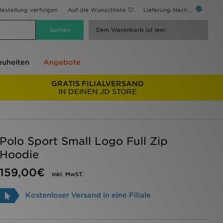
estellung verfolgen
Auf die Wunschliste
Lieferung Nach...
Dein Warenkorb ist leer.
uheiten
Angebote
GRATIS FILIALVERSAND
IN DEINEN JD STORE
Polo Sport Small Logo Full Zip
Hoodie
159,00€
inkl. MwST.
Kostenloser Versand in eine Filiale