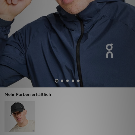
Sport
Lade Die APP
Geschenkkarte
Filialfinder
Mein JD
Meine Nachrichten
Mehr Farben erhältlich
Bestellverfolgung
Hilfe & Kontakt
Trending Styles