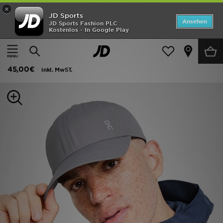
×
JD Sports
Startseite
Ansehen
JD Sports Fashion PLC
Kostenlos - In Google Play
Startseite
Frauen
Frauen Accessoires
Caps
ANGEBOTE
On Running Six-Panel Cap
Marken
45,00€
inkl. MwST.
Neuheiten
Herren
Damen
Kinder
Bestsellers
JD Exklusives
Fußball