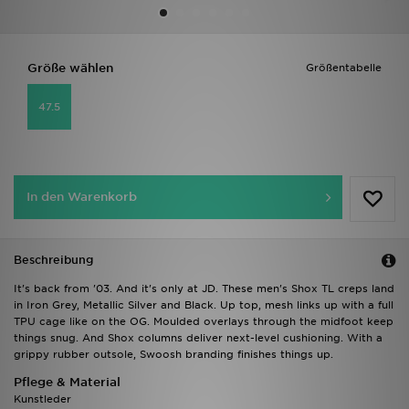
Sport
Größe wählen
Größentabelle
Lade Die APP
47.5
Geschenkkarte
Filialfinder
In den Warenkorb
Mein JD
Meine Nachrichten
Beschreibung
It's back from '03. And it's only at JD. These men's Shox TL creps land
Bestellverfolgung
in Iron Grey, Metallic Silver and Black. Up top, mesh links up with a full
TPU cage like on the OG. Moulded overlays through the midfoot keep
Hilfe & Kontakt
things snug. And Shox columns deliver next-level cushioning. With a
grippy rubber outsole, Swoosh branding finishes things up.
Trending Styles
Pflege & Material
Kunstleder