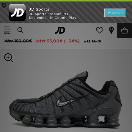
×
JD Sports
Startseite
Ansehen
JD Sports Fashion PLC
Kostenlos - In Google Play
Startseite
Herren
Herrenschuhe
Sneakers
ANGEBOTE
Nike Shox TL
Marken
War
180,00€
Jetzt
65,00€
(- 64%)
inkl. MwST.
Neuheiten
Herren
Damen
Kinder
Bestsellers
JD Exklusives
Fußball