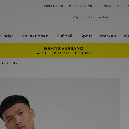
Mein Konto
Finde eine Filiale
Hilfe
Meine B
Kinder
Kollektionen
Fußball
Sport
Marken
Ne
GRATIS VERSAND
AB 100 € BESTELLWERT
ado Shorts