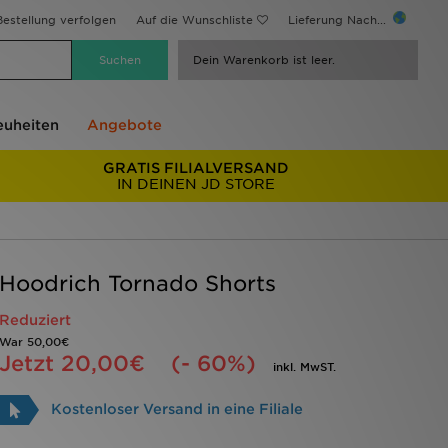
estellung verfolgen
Auf die Wunschliste
Lieferung Nach...
Dein Warenkorb ist leer.
uheiten
Angebote
GRATIS FILIALVERSAND
IN DEINEN JD STORE
Hoodrich Tornado Shorts
Reduziert
War
50,00€
Jetzt
20,00€
(- 60%)
inkl. MwST.
Kostenloser Versand in eine Filiale