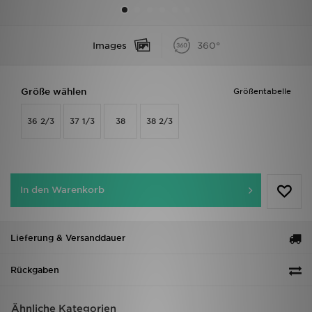
Sport
Images
360°
Lade Die APP
Größe wählen
Größentabelle
Geschenkkarte
36 2/3
37 1/3
38
38 2/3
Filialfinder
Mein JD
In den Warenkorb
Meine Nachrichten
Bestellverfolgung
Lieferung & Versanddauer
Hilfe & Kontakt
Rückgaben
Trending Styles
Ähnliche Kategorien