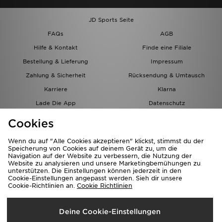
JD Sports Seite
FAQs
AGB
Hilfe & Kontakt
Finde eine Filiale
Bestellung & Lieferung
Impressum
Zahlung & Sicherheit
Rücksendung & Umtausch
Karriere
Klarna
Lade Die App
Datenschutz
Cookies
Cookies Einstellungen
Cookies
Partnerprogramm
Wenn du auf "Alle Cookies akzeptieren" klickst, stimmst du der
Speicherung von Cookies auf deinem Gerät zu, um die
Navigation auf der Website zu verbessern, die Nutzung der
Website zu analysieren und unsere Marketingbemühungen zu
unterstützen. Die Einstellungen können jederzeit in den
Cookie-Einstellungen angepasst werden. Sieh dir unsere
Cookie-Richtlinien an.
Cookie Richtlinien
Lieferung Nach
Deine Cookie-Einstellungen
Österreich