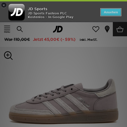
×
JD Sports
Startseite
Ansehen
JD Sports Fashion PLC
Kostenlos - In Google Play
Startseite
Frauen
Frauenschuhe
Sneakers
ANGEBOTE
adidas Originals Handball Spezial Pony Hair Women's
Marken
War
110,00€
Jetzt
45,00€
(- 59%)
inkl. MwST.
Neuheiten
Herren
Damen
Kinder
Bestsellers
JD Exklusives
Fußball