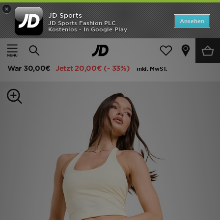
×
JD Sports
Startseite
Ansehen
JD Sports Fashion PLC
Kostenlos - In Google Play
Startseite
Frauen
Frauenkleidung
Fitness Tops
ANGEBOTE
DAILYSZN Sculpt Halter Neck Tanktop
Marken
War
30,00€
Jetzt
20,00€
(- 33%)
inkl. MwST.
Neuheiten
Herren
Damen
Kinder
Bestsellers
JD Exklusives
Fußball