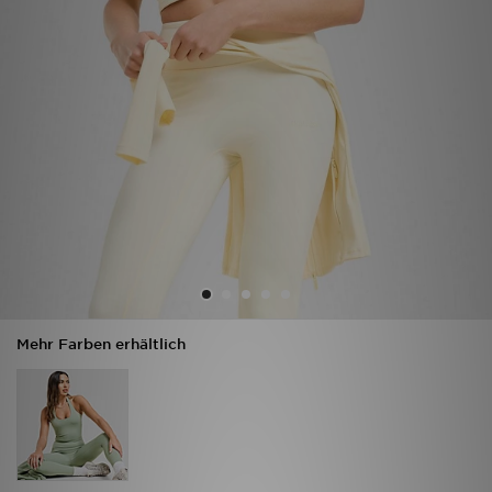
Sport
Lade Die APP
Geschenkkarte
Filialfinder
Mein JD
Meine Nachrichten
Mehr Farben erhältlich
Bestellverfolgung
Hilfe & Kontakt
Trending Styles