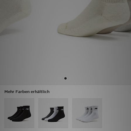
Sport
Lade Die APP
Geschenkkarte
Filialfinder
Mein JD
Meine Nachrichten
Mehr Farben erhältlich
Bestellverfolgung
Hilfe & Kontakt
Trending Styles