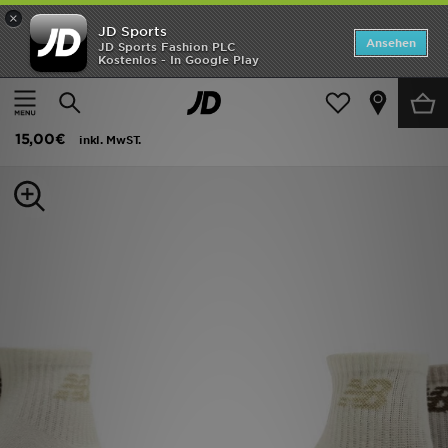
×
JD Sports
Startseite
Ansehen
JD Sports Fashion PLC
Kostenlos - In Google Play
Startseite
Frauen
Frauen Accessoires
Socken
ANGEBOTE
New Balance 3er-Pack Everyday Viertelsocken
Marken
15,00€
inkl. MwST.
Neuheiten
Herren
Damen
Kinder
Bestsellers
JD Exklusives
Fußball