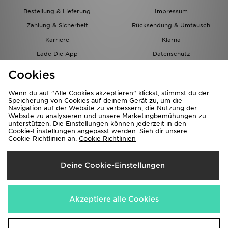
Bestellung & Lieferung
Impressum
Zahlung & Sicherheit
Rücksendung & Umtausch
Karriere
Klarna
Lade Die App
Datenschutz
Cookies
Cookies Einstellungen
Cookies
Partnerprogramm
Wenn du auf "Alle Cookies akzeptieren" klickst, stimmst du der
Speicherung von Cookies auf deinem Gerät zu, um die
Navigation auf der Website zu verbessern, die Nutzung der
Website zu analysieren und unsere Marketingbemühungen zu
unterstützen. Die Einstellungen können jederzeit in den
Cookie-Einstellungen angepasst werden. Sieh dir unsere
Cookie-Richtlinien an.
Cookie Richtlinien
Lieferung Nach
Deine Cookie-Einstellungen
Österreich
Wir akzeptieren folgende Zahlungsmethoden
Akzeptiere alle Cookies