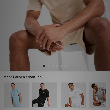
Sport
Lade Die APP
Geschenkkarte
Filialfinder
Mein JD
Meine Nachrichten
Mehr Farben erhältlich
Bestellverfolgung
Hilfe & Kontakt
Trending Styles