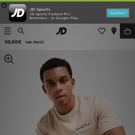
×
JD Sports
Startseite
Ansehen
JD Sports Fashion PLC
Kostenlos - In Google Play
Startseite
Herren
Herrenbekleidung
T-Shirts und Tanktops
ANGEBOTE
Hoodrich Magma T-Shirt
Marken
30,00€
inkl. MwST.
Neuheiten
Herren
Damen
Kinder
Bestsellers
JD Exklusives
Fußball