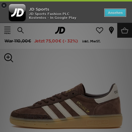
×
JD Sports
Startseite
Ansehen
JD Sports Fashion PLC
Kostenlos - In Google Play
Startseite
Frauen
Frauenschuhe
Sneakers
ANGEBOTE
adidas Originals Handball Spezial Snake Print Damen
Marken
War
110,00€
Jetzt
75,00€
(- 32%)
inkl. MwST.
Neuheiten
Herren
Damen
Kinder
Bestsellers
JD Exklusives
Fußball