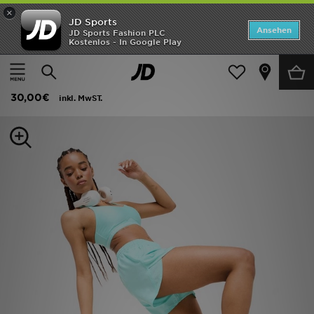
×
JD Sports
Startseite
Ansehen
JD Sports Fashion PLC
Kostenlos - In Google Play
Startseite
Frauen
Frauenkleidung
Shorts
ANGEBOTE
Under Armour Fly By Shorts Damen
Marken
30,00€
inkl. MwST.
Neuheiten
Herren
Damen
Kinder
Bestsellers
JD Exklusives
Fußball