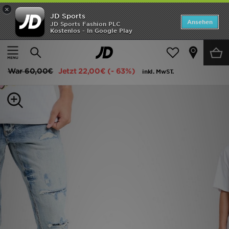
×
JD Sports
Startseite
Ansehen
JD Sports Fashion PLC
Kostenlos - In Google Play
Startseite
Herren
Herrenbekleidung
Jeans
ANGEBOTE
Supply & Demand Omar Slim Ripped Jeans
Marken
War
60,00€
Jetzt
22,00€
(- 63%)
inkl. MwST.
Neuheiten
Herren
Damen
Kinder
Bestsellers
JD Exklusives
Fußball