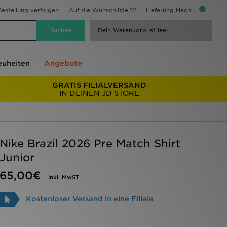
estellung verfolgen
Auf die Wunschliste
Lieferung Nach...
Dein Warenkorb ist leer.
uheiten
Angebote
GRATIS FILIALVERSAND
IN DEINEN JD STORE
Nike Brazil 2026 Pre Match Shirt
Junior
65,00€
inkl. MwST.
Kostenloser Versand in eine Filiale