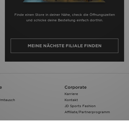
Finde einen Store in deiner Nähe, check die Öffnungszeiten
und schicke deine Bestellung einfach dorthin.
MEINE NÄCHSTE FILIALE FINDEN
e
Corporate
Karriere
Umtausch
Kontakt
JD Sports Fashion
Affiliate/Partnerprogramm