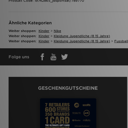
Produkt Code: 19742865_jdsportsat/789770
Ähnliche Kategorien
Weiter shoppen:
Kinder
>
Nike
Weiter shoppen:
Kinder
>
Kleidung Jugendliche (8 15 Jahre)
Weiter shoppen:
Kinder
>
Kleidung Jugendliche (8 15 Jahre)
>
Fussball
Folge uns
GESCHENKGUTSCHEINE