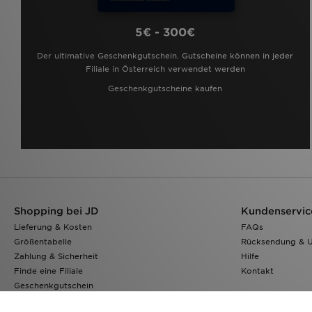
5€ - 300€
Der ultimative Geschenkgutschein. Gutscheine können in jeder
Filiale in Österreich verwendet werden
Geschenkgutscheine kaufen
Shopping bei JD
Kundenservic
Lieferung & Kosten
FAQs
Größentabelle
Rücksendung & 
Zahlung & Sicherheit
Hilfe
Finde eine Filiale
Kontakt
Geschenkgutschein
Klarna