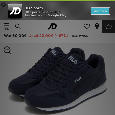
×
JD Sports
Startseite
Ansehen
JD Sports Fashion PLC
Kostenlos - In Google Play
Startseite
Herren
Herrenschuhe
Sneakers
ANGEBOTE
Fila Cress
Marken
War
60,00€
Jetzt
20,00€
(- 67%)
inkl. MwST.
Neuheiten
Herren
Damen
Kinder
Bestsellers
JD Exklusives
Fußball