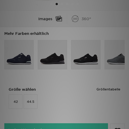
Sport
Images
360°
Lade Die APP
Mehr Farben erhältlich
Geschenkkarte
Filialfinder
Mein JD
Meine Nachrichten
Größe wählen
Größentabelle
Bestellverfolgung
42
44.5
Hilfe & Kontakt
Trending Styles