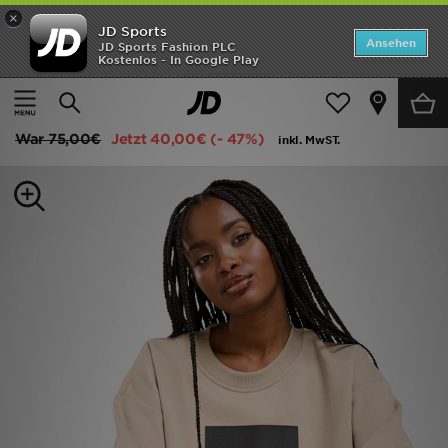
×
JD Sports
Startseite
Ansehen
JD Sports Fashion PLC
Kostenlos - In Google Play
Startseite
Frauen
Frauenkleidung
Sweatshirts und Strick
ANGEBOTE
The North Face Black Box Crew Sweatshirt Damen
Marken
War
75,00€
Jetzt
40,00€
(- 47%)
inkl. MwST.
Neuheiten
Herren
Damen
Kinder
Bestsellers
JD Exklusives
Fußball