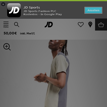
×
JD Sports
Startseite
Ansehen
JD Sports Fashion PLC
Kostenlos - In Google Play
Startseite
Herren
Herrenbekleidung
Funktionsbekleidung
ANGEBOTE
Reprimo Clima Shorts
Marken
50,00€
inkl. MwST.
Neuheiten
Herren
Damen
Kinder
Bestsellers
JD Exklusives
Fußball