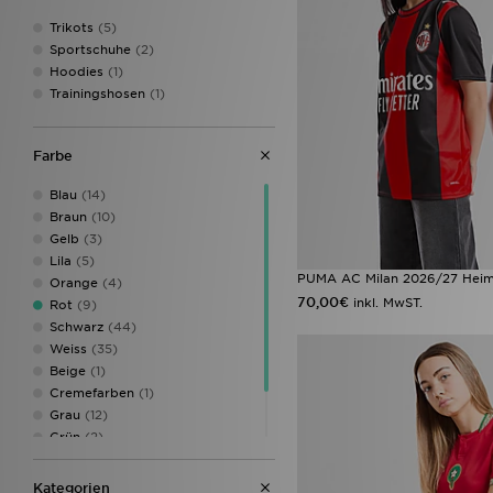
New Era
(4)
Trikots
(5)
Nike
(42)
Sportschuhe
(2)
PUMA
(9)
Hoodies
(1)
Rascal
(1)
Trainingshosen
(1)
Red Run Activewear
(1)
Reebok
(1)
Saucony
(1)
Farbe
Score Draw
(1)
Speedo
(1)
Blau
(14)
SUDU
(1)
Braun
(10)
Supply & Demand
(1)
Gelb
(3)
Trailberg
(1)
Lila
(5)
Under Armour
(7)
PUMA AC Milan 2026/27 Heimt
Orange
(4)
Unlike Humans
(4)
70,00€
inkl. MwST.
Rot
(9)
Vans
(1)
Schwarz
(44)
Von Dutch
(1)
Weiss
(35)
Beige
(1)
Cremefarben
(1)
Grau
(12)
Grün
(2)
Rosa
(22)
Silber
(2)
Kategorien