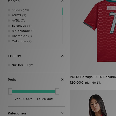
Marken
adidas
(78)
ASICS
(2)
AYBL
(7)
Berghaus
(4)
Birkenstock
(1)
Champion
(1)
Columbia
(2)
Converse
(1)
Crocs
(1)
Exklusiv
DAILYSZN
(3)
Fred Perry
(1)
Nur bei JD
(2)
Hummel
(4)
Jordan
(20)
PUMA Portugal 2026 Ronaldo 
JUICY COUTURE
(1)
Preis
120,00€
Lacoste
(1)
inkl. MwST.
Le Coq Sportif
(1)
Macron
(1)
McKenzie
(3)
MONTIREX
(3)
Napapijri
(1)
Kategorien
New Balance
(8)