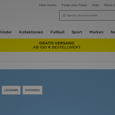
Mein Konto
Finde eine Filiale
Hilfe
Meine B
Kinder
Kollektionen
Fußball
Sport
Marken
Ne
GRATIS VERSAND
AB 100 € BESTELLWERT
LEGGINS
HOODIES