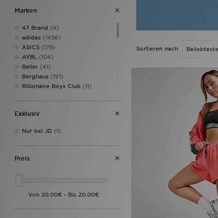
Marken
47 Brand
(4)
adidas
(1436)
ASICS
(178)
Sortieren nach
AYBL
(104)
Belier
(41)
Berghaus
(191)
Billionaire Boys Club
(11)
Birkenstock
(23)
BOSS
(99)
Exklusiv
Calvin Klein
(4)
Calvin Klein Underwear
(36)
Nur bei JD
(1)
Castore
(5)
Celtic Retro
(2)
Champion
(14)
Preis
Columbia
(36)
Converse
(87)
Crep Protect
(31)
Crocs
(74)
DAILYSZN
(54)
DC Shoes
(13)