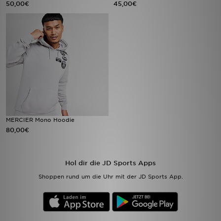
50,00€
45,00€
Sport
Lade Die APP
Geschenkkarte
Filialfinder
Mein JD
MERCIER Mono Hoodie
80,00€
Meine Nachrichten
Bestellverfolgung
Hol dir die JD Sports Apps
Shoppen rund um die Uhr mit der JD Sports App.
Hilfe & Kontakt
Trending Styles