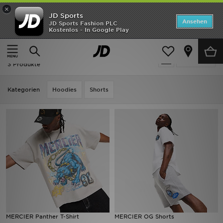
×
JD Sports
Startseite
Ansehen
JD Sports Fashion PLC
Kostenlos - In Google Play
Startseite
Grau MERCIER
ANGEBOTE
Grau MERCIER
verfeinern
Marken
3 Produkte
Neuheiten
Kategorien
Hoodies
Shorts
Herren
Damen
Kinder
Bestsellers
JD Exklusives
MERCIER Panther T-Shirt
MERCIER OG Shorts
Fußball