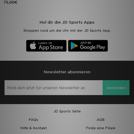
75,00€
Sport
Hol dir die JD Sports Apps
Lade Die APP
Shoppen rund um die Uhr mit der JD Sports App.
Geschenkkarte
Filialfinder
Mein JD
Newsletter abonnieren
Meine Nachrichten
Anmelden
Bestellverfolgung
Hilfe & Kontakt
JD Sports Seite
FAQs
AGB
Trending Styles
Hilfe & Kontakt
Finde eine Filiale