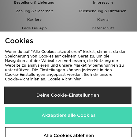
Bestellung & Lieferung
Impressum
Zahlung & Sicherheit
Rücksendung & Umtausch
Karriere
Klarna
Lade Die App
Datenschutz
Cookies
Cookies Einstellungen
Cookies
Partnerprogramm
Wenn du auf "Alle Cookies akzeptieren" klickst, stimmst du der
Speicherung von Cookies auf deinem Gerät zu, um die
Navigation auf der Website zu verbessern, die Nutzung der
Website zu analysieren und unsere Marketingbemühungen zu
unterstützen. Die Einstellungen können jederzeit in den
Cookie-Einstellungen angepasst werden. Sieh dir unsere
Cookie-Richtlinien an.
Cookie Richtlinien
Lieferung Nach
Deine Cookie-Einstellungen
Österreich
Wir akzeptieren folgende Zahlungsmethoden
Akzeptiere alle Cookies
Corporate Website
www.jdplc.com
Alle Cookies ablehnen