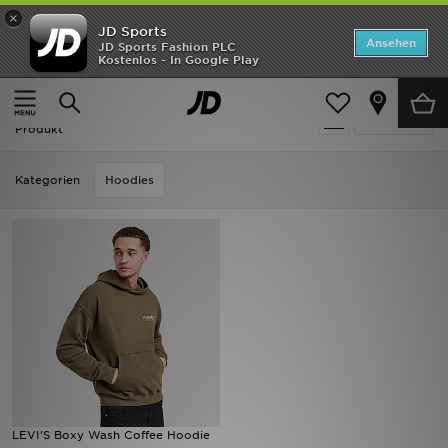
×
JD Sports
Startseite
Ansehen
JD Sports Fashion PLC
Kostenlos - In Google Play
Startseite
Braun LEVI'S
ANGEBOTE
Braun LEVI'S
verfeinern
Marken
Produkt
Neuheiten
Kategorien
Hoodies
Herren
Damen
Kinder
Bestsellers
JD Exklusives
LEVI'S Boxy Wash Coffee Hoodie
Fußball