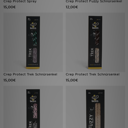
Crep Protect Spray
Crep Protect Fuzzy Schnürsenkel
15,00€
12,00€
Sport
Lade Die APP
Geschenkkarte
Filialfinder
Mein JD
Crep Protect Trek Schnürsenkel
Crep Protect Trek Schnürsenkel
Meine Nachrichten
15,00€
15,00€
Bestellverfolgung
Hilfe & Kontakt
Trending Styles