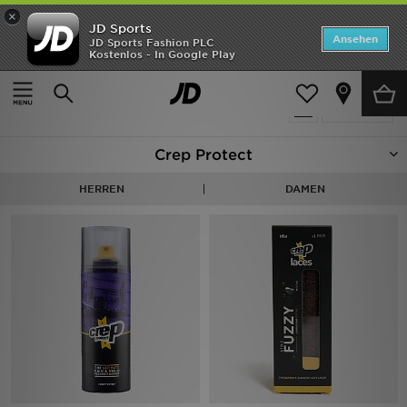
×
JD Sports
Startseite
Ansehen
JD Sports Fashion PLC
Kostenlos - In Google Play
Startseite
Crep Protect
ANGEBOTE
31 Produkte
verfeinern
Marken
Crep Protect
Neuheiten
HERREN
DAMEN
Herren
Damen
Kinder
Bestsellers
JD Exklusives
Fußball