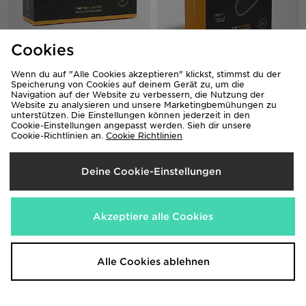
Cookies
Crep Protect Schuhputztücher -
Crep Protect CREP SNEAKER
12er Pack
GUARDS
Wenn du auf "Alle Cookies akzeptieren" klickst, stimmst du der
Speicherung von Cookies auf deinem Gerät zu, um die
10,00€
12,00€
War
Navigation auf der Website zu verbessern, die Nutzung der
Jetzt
4,00€
- 67%
Website zu analysieren und unsere Marketingbemühungen zu
unterstützen. Die Einstellungen können jederzeit in den
Cookie-Einstellungen angepasst werden. Sieh dir unsere
Cookie-Richtlinien an.
Cookie Richtlinien
Deine Cookie-Einstellungen
Akzeptiere alle Cookies
Crep Protect 2er-Pack Sneaker
Alle Cookies ablehnen
Schaukasten
55,00€
War
Jetzt
15,00€
- 73%